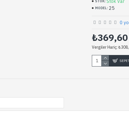
Stok Var
STOK:
25
MODEL:
0 yo
₺369,60
Vergiler Hariç: ₺308
SEPE