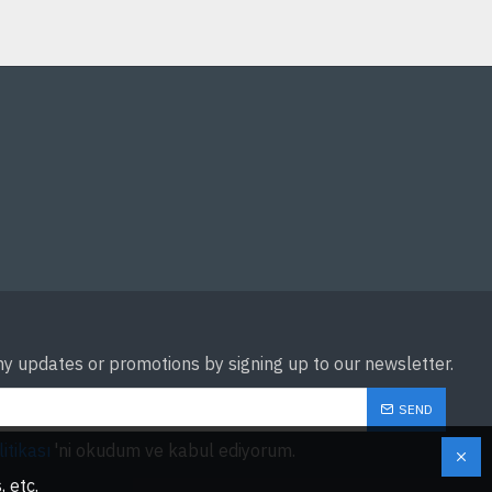
ny updates or promotions by signing up to our newsletter.
SEND
litikası
'ni okudum ve kabul ediyorum.
 etc.