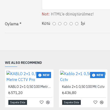
Not:
HTML'e dönüştürülmez!
Kötü
İyi
Oylama
WE ALSO RECOMMEND
NEW
NEW
KABLO 2+1 0,50 100 Metre CCTV Pro
Kablo 2+1 0,50 100 Mt Cctv
₺571,20
₺436,80
Sepete Ekle
Sepete Ekle